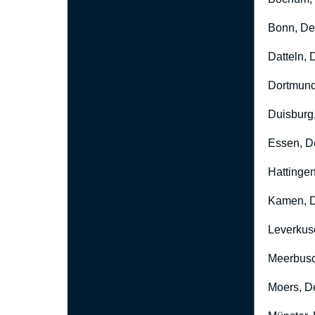
Bonn, De
Datteln,
Dortmund
Duisburg
Essen, D
Hattinge
Kamen, D
Leverkus
Meerbusc
Moers, D