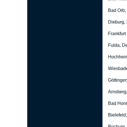
Bad Orb,
Dieburg,
Frankfur
Fulda, D
Hochheim
Wiesbade
Göttinge
Arnsberg
Bad Honn
Bielefeld
Bochum, 