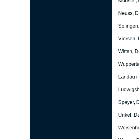
Münster,
Neuss, D
Solingen
Viersen,
Witten, 
Wupperta
Landau in
Ludwigsh
Speyer, 
Unkel, D
Weisenhe