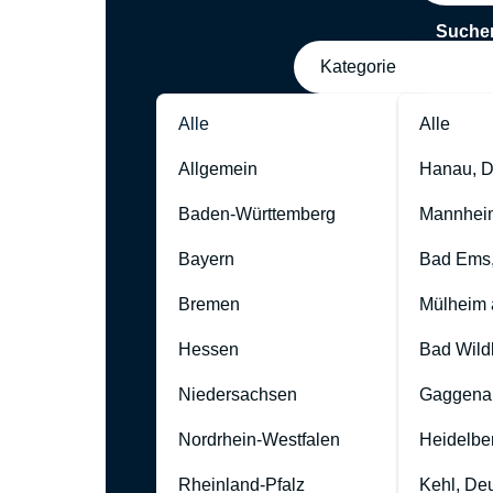
Suche
Kategorie
Alle
Alle
Allgemein
Hanau, D
Baden-Württemberg
Mannheim
Bayern
Bad Ems,
Bremen
Mülheim 
Hessen
Bad Wild
Niedersachsen
Gaggenau
Nordrhein-Westfalen
Heidelbe
Rheinland-Pfalz
Kehl, De