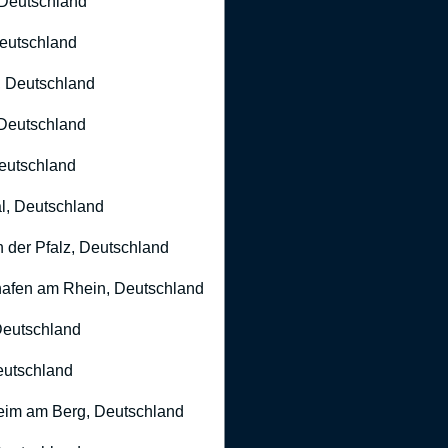
 Deutschland
eutschland
, Deutschland
 Deutschland
Deutschland
l, Deutschland
 der Pfalz, Deutschland
afen am Rhein, Deutschland
Deutschland
eutschland
im am Berg, Deutschland