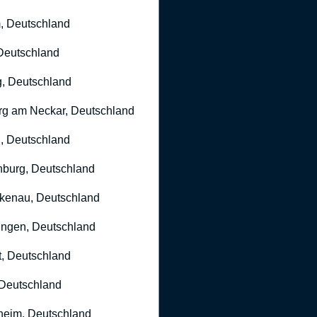
m, Deutschland
Deutschland
g, Deutschland
rg am Neckar, Deutschland
, Deutschland
nburg, Deutschland
kenau, Deutschland
ingen, Deutschland
t, Deutschland
Deutschland
eim, Deutschland