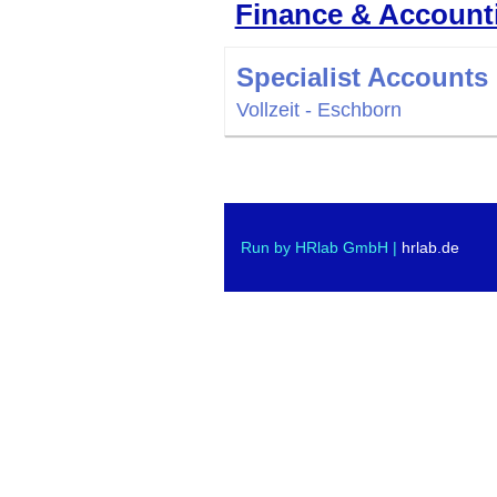
Finance & Account
Specialist Accounts
Vollzeit - Eschborn
Run by HRlab GmbH |
hrlab.de