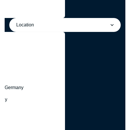
Location
y
hr, Germany
many
y
ny