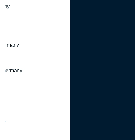
many
 Germany
, Germany
ny
y
any