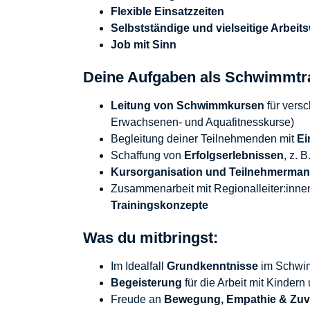
Flexible Einsatzzeiten
Selbstständige und vielseitige Arbeit
Job mit Sinn
Deine Aufgaben als Schwimmtr
Leitung von Schwimmkursen
für versc
Erwachsenen- und Aquafitnesskurse)
Begleitung deiner Teilnehmenden mit
Ei
Schaffung von
Erfolgserlebnissen
, z.
Kursorganisation und Teilnehmerma
Zusammenarbeit mit Regionalleiter:inn
Trainingskonzepte
Was du mitbringst:
Im Idealfall
Grundkenntnisse
im Schwim
Begeisterung
für die Arbeit mit Kinde
Freude an
Bewegung, Empathie & Zuve