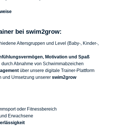
sweise
ainer bei swim2grow:
hiedene Altersgruppen und Level (Baby-, Kinder-,
nfühlungsvermögen, Motivation und Spaß
 B. durch Abnahme von Schwimmabzeichen
nagement
über unsere digitale Trainer-Plattform
en und Umsetzung unserer
swim2grow
msport oder Fitnessbereich
rn und Erwachsene
rlässigkeit