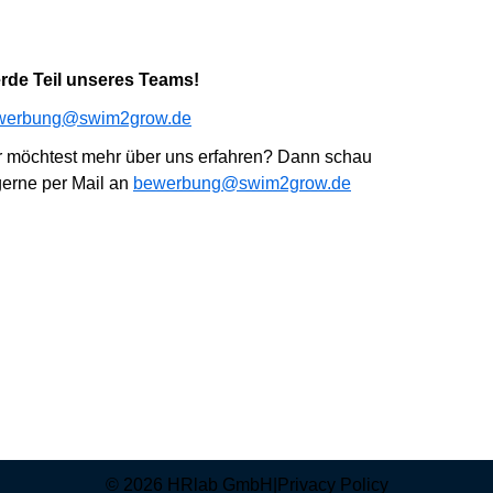
erde Teil unseres Teams!
werbung@swim2grow.de
r möchtest mehr über uns erfahren? Dann
schau
erne per Mail an
bewerbung@swim2grow.de
© 2026 HRlab GmbH
|
Privacy Policy