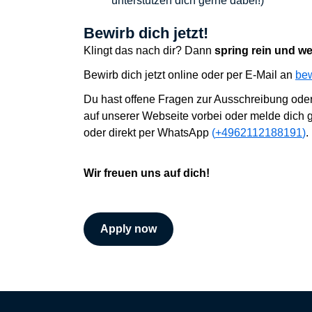
unterstützen dich gerne dabei!)
Bewirb dich jetzt!
Klingt das nach dir? Dann
spring rein und w
B
ewirb dich jetzt online oder
per E-Mail an
be
Du hast offene Fragen zur Ausschreibung ode
auf unserer Webseite vorbei oder
melde dich g
oder direkt per
WhatsApp
(
+4962112188191
)
.
Wir
freuen uns auf dich!
Apply now