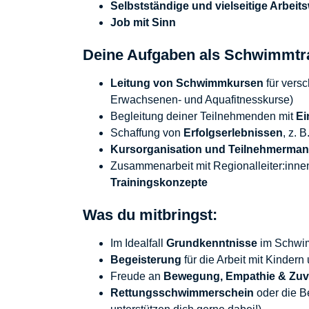
Selbstständige und vielseitige Arbeit
Job mit Sinn
Deine Aufgaben als Schwimmtr
Leitung von Schwimmkursen
für versc
Erwachsenen- und Aquafitnesskurse)
Begleitung deiner Teilnehmenden mit
Ei
Schaffung von
Erfolgserlebnissen
, z.
Kursorganisation und Teilnehmerma
Zusammenarbeit mit Regionalleiter:inn
Trainingskonzepte
Was du mitbringst:
Im Idealfall
Grundkenntnisse
im Schwim
Begeisterung
für die Arbeit mit Kinde
Freude an
Bewegung, Empathie & Zuve
Rettungsschwimmerschein
oder die B