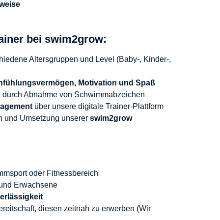
sweise
ainer bei swim2grow:
hiedene Altersgruppen und Level (Baby-, Kinder-,
nfühlungsvermögen, Motivation und Spaß
 B. durch Abnahme von Schwimmabzeichen
nagement
über unsere digitale Trainer-Plattform
en und Umsetzung unserer
swim2grow
msport oder Fitnessbereich
rn und Erwachsene
rlässigkeit
ereitschaft, diesen zeitnah zu erwerben (Wir