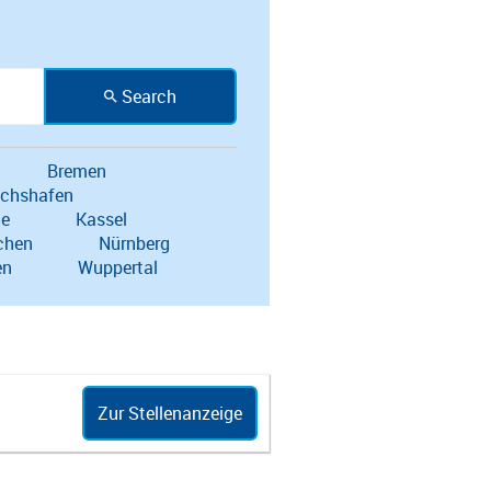
Search
Bremen
ichshafen
he
Kassel
chen
Nürnberg
en
Wuppertal
Zur Stellenanzeige