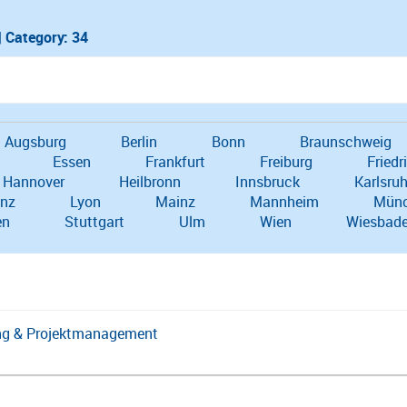
|
Category: 34
Augsburg
Berlin
Bonn
Braunschweig
Essen
Frankfurt
Freiburg
Friedr
Hannover
Heilbronn
Innsbruck
Karlsru
inz
Lyon
Mainz
Mannheim
Mün
en
Stuttgart
Ulm
Wien
Wiesbad
ung & Projektmanagement