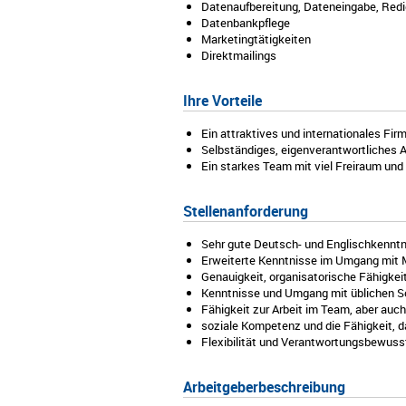
Datenaufbereitung, Dateneingabe, Redi
Datenbankpflege
Marketingtätigkeiten
Direktmailings
Ihre Vorteile
Ein attraktives und internationales F
Selbständiges, eigenverantwortliches A
Ein starkes Team mit viel Freiraum u
Stellenanforderung
Sehr gute Deutsch- und Englischkennt
Erweiterte Kenntnisse im Umgang mit M
Genauigkeit, organisatorische Fähigkei
Kenntnisse und Umgang mit üblichen S
Fähigkeit zur Arbeit im Team, aber auc
soziale Kompetenz und die Fähigkeit,
Flexibilität und Verantwortungsbewusstse
Arbeitgeberbeschreibung