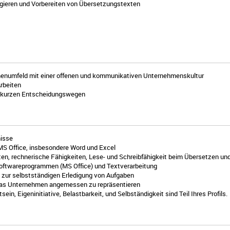
gieren und Vorbereiten von Übersetzungstexten
irmenumfeld mit einer offenen und kommunikativen Unternehmenskultur
rbeiten
nd kurzen Entscheidungswegen
nisse
S Office, insbesondere Word und Excel
ten, rechnerische Fähigkeiten, Lese- und Schreibfähigkeit beim Übersetzen un
oftwareprogrammen (MS Office) und Textverarbeitung
h zur selbstständigen Erledigung von Aufgaben
 das Unternehmen angemessen zu repräsentieren
in, Eigeninitiative, Belastbarkeit, und Selbständigkeit sind Teil Ihres Profils.