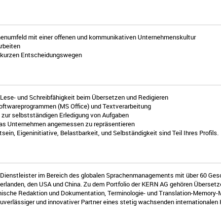
irmenumfeld mit einer offenen und kommunikativen Unternehmenskultur
rbeiten
nd kurzen Entscheidungswegen
 Lese- und Schreibfähigkeit beim Übersetzen und Redigieren
oftwareprogrammen (MS Office) und Textverarbeitung
h zur selbstständigen Erledigung von Aufgaben
 das Unternehmen angemessen zu repräsentieren
in, Eigeninitiative, Belastbarkeit, und Selbständigkeit sind Teil Ihres Profils.
e-Dienstleister im Bereich des globalen Sprachenmanagements mit über 60 Gesc
ederlanden, den USA und China. Zu dem Portfolio der KERN AG gehören Überset
hnische Redaktion und Dokumentation, Terminologie- und Translation-Memory
uverlässiger und innovativer Partner eines stetig wachsenden internationale