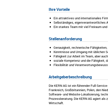
Ihre Vorteile
Ein attraktives und internationales F
Selbständiges, eigenverantwortliches A
Ein starkes Team mit viel Freiraum u
Stellenanforderung
Genauigkeit, rechnerische Fähigkeiten,
Kenntnisse und Umgang mit üblichen S
Fähigkeit zur Arbeit im Team, aber auc
soziale Kompetenz und die Fähigkeit,
Flexibilität und Verantwortungsbewusstse
Arbeitgeberbeschreibung
Die KERN AG ist ein führender Full-Servic
Frankreich, Großbritannien, Polen, den Ni
Software- und Website-Lokalisierung, tec
Prozessberatung. Die KERN AG agiert als z
Wirtschaft.