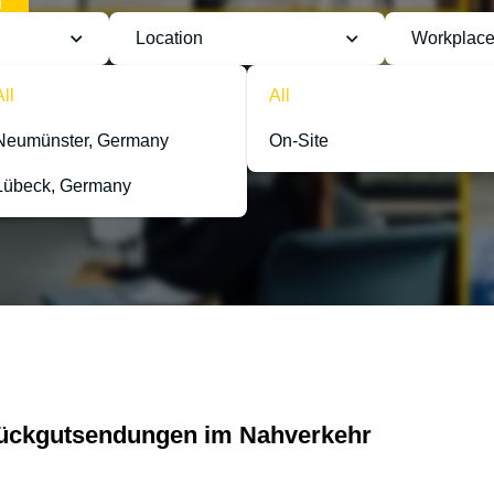
h
Location
Workplace
All
All
Neumünster, Germany
On-Site
Lübeck, Germany
Stückgutsendungen im Nahverkehr