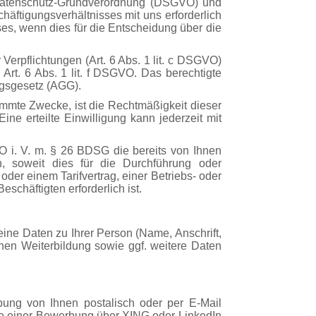
 Datenschutz-Grundverordnung (DSGVO) und
ftigungsverhältnisses mit uns erforderlich
es, wenn dies für die Entscheidung über die
Verpflichtungen (Art. 6 Abs. 1 lit. c DSGVO)
rt. 6 Abs. 1 lit. f DSGVO. Das berechtigte
ngsgesetz (AGG).
immte Zwecke, ist die Rechtmäßigkeit dieser
ine erteilte Einwilligung kann jederzeit mit
 i. V. m. § 26 BDSG die bereits von Ihnen
n, soweit dies für die Durchführung oder
er einem Tarifvertrag, einer Betriebs- oder
schäftigten erforderlich ist.
ne Daten zu Ihrer Person (Name, Anschrift,
chen Weiterbildung sowie ggf. weitere Daten
ung von Ihnen postalisch oder per E-Mail
lle einer Bewerbung über XING oder LinkedIn