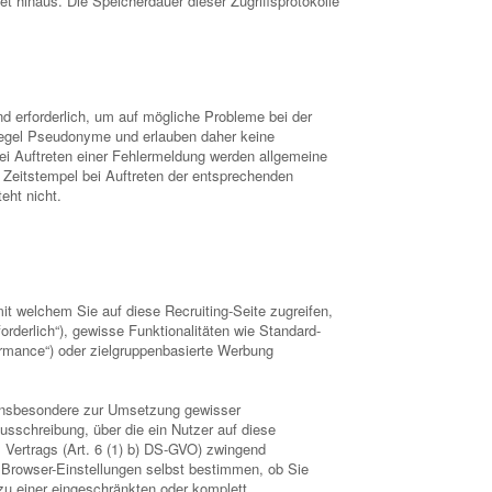
t hinaus. Die Speicherdauer dieser Zugriffsprotokolle
nd erforderlich, um auf mögliche Probleme bei der
 Regel Pseudonyme und erlauben daher keine
Bei Auftreten einer Fehlermeldung werden allgemeine
Zeitstempel bei Auftreten der entsprechenden
eht nicht.
it welchem Sie auf diese Recruiting-Seite zugreifen,
rderlich“), gewisse Funktionalitäten wie Standard-
ormance“) oder zielgruppenbasierte Werbung
, insbesondere zur Umsetzung gewisser
usschreibung, über die ein Nutzer auf diese
es Vertrags (Art. 6 (1) b) DS-GVO) zwingend
 Browser-Einstellungen selbst bestimmen, ob Sie
zu einer eingeschränkten oder komplett