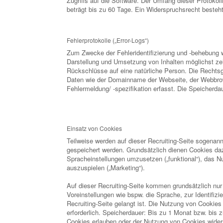
Zugriffs auf die Software. Der Umfang dieser Protokol
beträgt bis zu 60 Tage. Ein Widerspruchsrecht besteht
Fehlerprotokolle („Error-Logs“)
Zum Zwecke der Fehleridentifizierung und -behebung we
Darstellung und Umsetzung von Inhalten möglichst zei
Rückschlüsse auf eine natürliche Person. Die Rechtsg
Daten wie der Domainname der Webseite, der Webbrow
Fehlermeldung/ -spezifikation erfasst. Die Speicherdau
Einsatz von Cookies
Teilweise werden auf dieser Recruiting-Seite sogenann
gespeichert werden. Grundsätzlich dienen Cookies dazu
Spracheinstellungen umzusetzen („funktional“), das N
auszuspielen („Marketing“).
Auf dieser Recruiting-Seite kommen grundsätzlich nu
Voreinstellungen wie bspw. die Sprache, zur Identifi
Recruiting-Seite gelangt ist. Die Nutzung von Cookies 
erforderlich. Speicherdauer: Bis zu 1 Monat bzw. bis
Cookies erlauben oder der Nutzung von Cookies wider