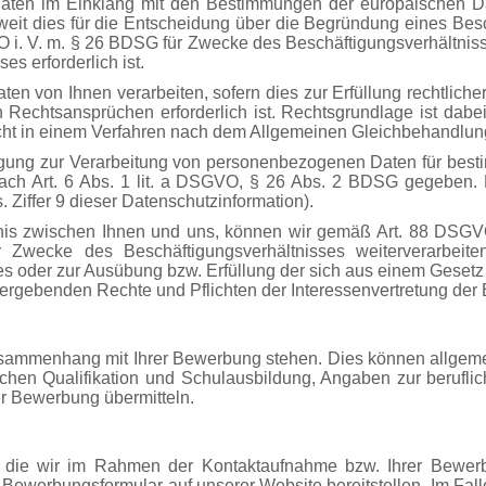
Daten im Einklang mit den Bestimmungen der europäischen
t dies für die Entscheidung über die Begründung eines Beschä
VO i. V. m. § 26 BDSG für Zwecke des Beschäftigungsverhältniss
s erforderlich ist.
 von Ihnen verarbeiten, sofern dies zur Erfüllung rechtlicher 
echtsansprüchen erforderlich ist. Rechtsgrundlage ist dabei A
licht in einem Verfahren nach dem Allgemeinen Gleichbehandlu
ligung zur Verarbeitung von personenbezogenen Daten für best
 nach Art. 6 Abs. 1 lit. a DSGVO, § 26 Abs. 2 BDSG gegeben.
E
. Ziffer 9 dieser Datenschutzinformation).
is zwischen Ihnen und uns, können wir gemäß Art. 88 DSGVO
Zwecke des Beschäftigungsverhältnisses weiterverarbeite
 oder zur Ausübung bzw. Erfüllung der sich aus einem Gesetz od
ergebenden Rechte und Pflichten der Interessenvertretung der Be
Zusammenhang mit Ihrer Bewerbung stehen. Dies können allgemei
lichen Qualifikation und Schulausbildung, Angaben zur berufli
er Bewerbung übermitteln.
 die wir im Rahmen der Kontaktaufnahme bzw. Ihrer Bewerb
e-Bewerbungsformular auf unserer Website bereitstellen. Im Fa