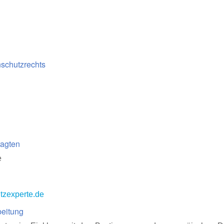
nschutzrechts
.
ragten
e
tzexperte.de
beitung