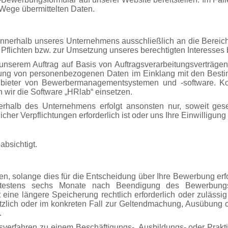
 Wege übermittelten Daten.
nerhalb unseres Unternehmens ausschließlich an die Bereich
n Pflichten bzw. zur Umsetzung unseres berechtigten Interesses
serem Auftrag auf Basis von Auftragsverarbeitungsverträgen
beitung von personenbezogenen Daten im Einklang mit den Bes
nbieter von Bewerbermanagementsystemen und -software. Kon
 wir die Software „HRlab“ einsetzen.
halb des Unternehmens erfolgt ansonsten nur, soweit ges
cher Verpflichtungen erforderlich ist oder uns Ihre Einwilligung 
eabsichtigt.
en, solange dies für die Entscheidung über Ihre Bewerbung erf
testens sechs Monate nach Beendigung des Bewerbungs
 eine längere Speicherung rechtlich erforderlich oder zulässi
etzlich oder im konkreten Fall zur Geltendmachung, Ausübung 
.
rfahren zu einem Beschäftigungs-, Ausbildungs- oder Praktik