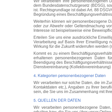
Wir verarbeiten Ihre personenbezogenen 
dem Bundesdatenschutzgesetz (BDSG), sowei
ist. Rechtsgrundlage ist dabei Art. 88 DSG
Begründung eines Beschäftigungsverhältnisse
Weiterhin können wir personenbezogene Daten
oder zur Abwehr oder Geltendmachung von R
Interesse ist beispielsweise eine Beweispf
Erteilen Sie uns eine ausdrückliche Einwil
Verarbeitung auf Basis Ihrer Einwilligung
Wirkung für die Zukunft widerrufen werden (s
Kommt es zu einem Beschäftigungsverhältn
erhaltenen personenbezogenen Daten für 
Beendigung des Beschäftigungsverhältnisses
Dienstvereinbarung (Kollektivvereinbarung) 
4. Kategorien personenbezogener Daten
Wir verarbeiten nur solche Daten, die im 
Kontaktdaten etc.), Angaben zu Ihrer beruf
sein, die Sie uns im Zusammenhang mit Ihr
5. QUELLEN DER DATEN
Wir verarbeiten personenbezogene Daten,
erhalten bzw. die Sie uns über unser Onlin