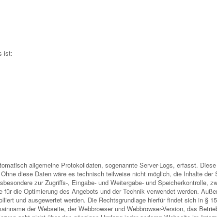
 ist:
automatisch allgemeine Protokolldaten, sogenannte Server-Logs, erfasst. Die
Ohne diese Daten wäre es technisch teilweise nicht möglich, die Inhalte der 
nsbesondere zur Zugriffs-, Eingabe- und Weitergabe- und Speicherkontrolle, 
e für die Optimierung des Angebots und der Technik verwendet werden. Außer
olliert und ausgewertet werden. Die Rechtsgrundlage hierfür findet sich in § 1
ainname der Webseite, der Webbrowser und Webbrowser-Version, das Betrieb