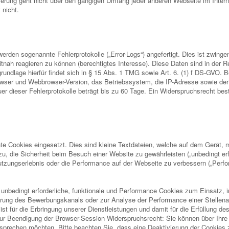
lierung geht nicht über den gängigen Umfang jeder anderen Webseite im Interne
 nicht.
rden sogenannte Fehlerprotokolle („Error-Logs“) angefertigt. Dies ist zwinge
tnah reagieren zu können (berechtigtes Interesse). Diese Daten sind in der
rundlage hierfür findet sich in § 15 Abs. 1 TMG sowie Art. 6. (1) f DS-GVO. 
ser und Webbrowser-Version, das Betriebssystem, die IP-Adresse sowie der 
er dieser Fehlerprotokolle beträgt bis zu 60 Tage. Ein Widerspruchsrecht best
te Cookies eingesetzt. Dies sind kleine Textdateien, welche auf dem Gerät, m
, die Sicherheit beim Besuch einer Website zu gewährleisten („unbedingt erfo
utzungserlebnis oder die Performance auf der Webseite zu verbessern („Perf
r unbedingt erforderliche, funktionale und Performance Cookies zum Einsatz
zierung des Bewerbungskanals oder zur Analyse der Performance einer Stellena
ist für die Erbringung unserer Dienstleistungen und damit für die Erfüllung d
 zur Beendigung der Browser-Session Widerspruchsrecht: Sie können über Ihre
sprechen möchten. Bitte beachten Sie, dass eine Deaktivierung der Cookies 