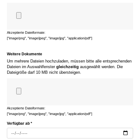
Akzeptierte Dateiformate:
["image/png", "image/jpeg", "image/jpg", "application/pdf"]
Weitere Dokumente
Um mehrere Dateien hochzuladen, müssen bitte alle entsprechenden
Dateien im Auswahlfenster
gleichzeitig
ausgewählt werden. Die
Dateigröße darf 10 MB nicht übersteigen.
Akzeptierte Dateiformate:
["image/png", "image/jpeg", "image/jpg", "application/pdf"]
Verfügbar ab *