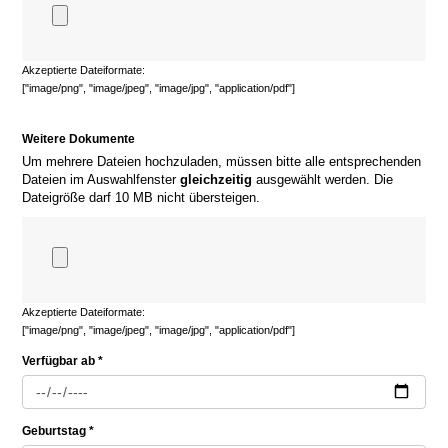
Akzeptierte Dateiformate:
["image/png", "image/jpeg", "image/jpg", "application/pdf"]
Weitere Dokumente
Um mehrere Dateien hochzuladen, müssen bitte alle entsprechenden
Dateien im Auswahlfenster
gleichzeitig
ausgewählt werden. Die
Dateigröße darf 10 MB nicht übersteigen.
Akzeptierte Dateiformate:
["image/png", "image/jpeg", "image/jpg", "application/pdf"]
Verfügbar ab *
Geburtstag *