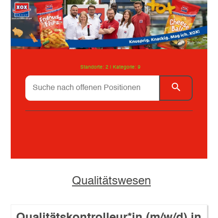
Standorte: 2 |
Kategorie: 9
Alle
Facility Management
Qualitätswesen
Qualitätskontrolleur*in (m/w/d) in