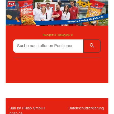
Standort: 0 |
Kategorie: 9
Alle
Facility Management
Run by HRlab GmbH |
Datenschutzerklärung
hrlab.de