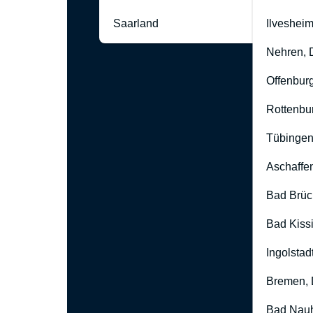
Saarland
Ilveshei
Nehren, 
Offenbur
Rottenbu
Tübingen
Aschaffe
Bad Brüc
Bad Kiss
Ingolstad
Bremen, 
Bad Nauh