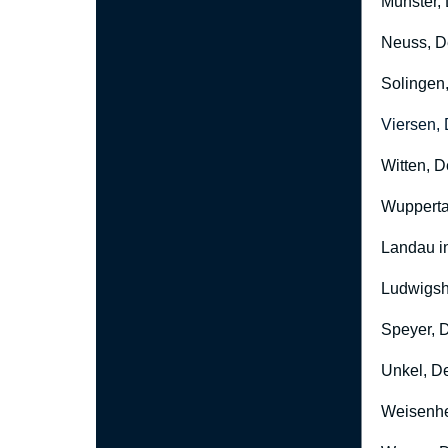
Münster,
Neuss, D
Solingen
Viersen,
Witten, 
Wupperta
Landau in
Ludwigsh
Speyer, 
Unkel, D
Weisenhe