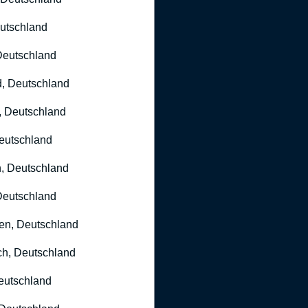
utschland
 Deutschland
, Deutschland
, Deutschland
eutschland
n, Deutschland
eutschland
en, Deutschland
h, Deutschland
eutschland