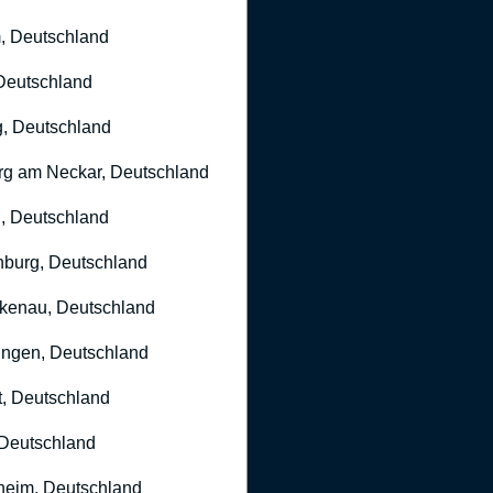
m, Deutschland
Deutschland
g, Deutschland
rg am Neckar, Deutschland
, Deutschland
nburg, Deutschland
kenau, Deutschland
ingen, Deutschland
t, Deutschland
Deutschland
eim, Deutschland