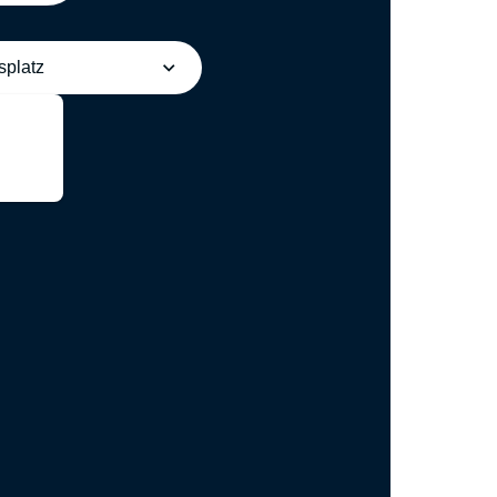
splatz