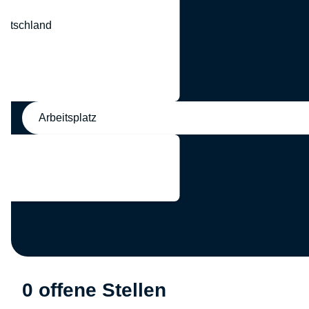
eutschland
nd
Arbeitsplatz
0 offene Stellen