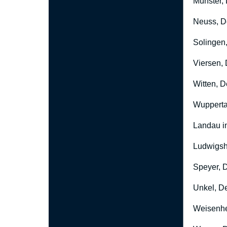
Münster,
Neuss, D
Solingen
Viersen,
Witten, 
Wupperta
Landau in
Ludwigsh
Speyer, 
Unkel, D
Weisenhe