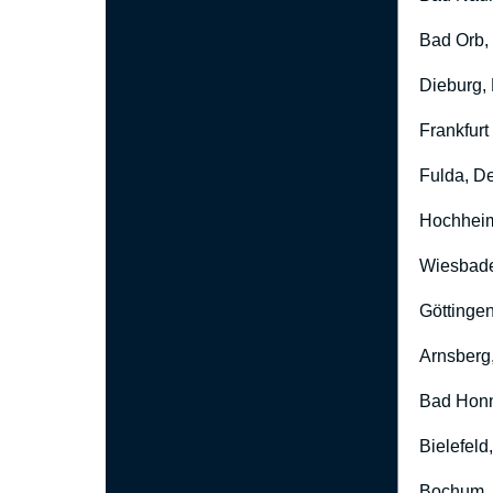
Bad Orb,
Dieburg,
Frankfur
Fulda, D
Hochheim
Wiesbade
Göttinge
Arnsberg
Bad Honn
Bielefeld
Bochum, 