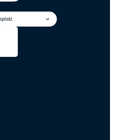
splatz