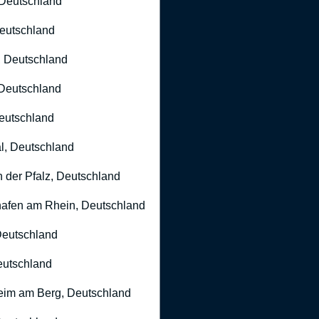
 Deutschland
eutschland
, Deutschland
 Deutschland
Deutschland
l, Deutschland
 der Pfalz, Deutschland
afen am Rhein, Deutschland
Deutschland
eutschland
im am Berg, Deutschland