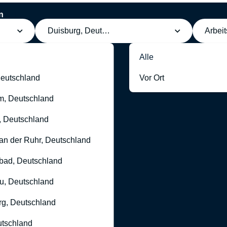
n
Duisburg, Deutschland
Arbeit
Alle
eutschland
Vor Ort
, Deutschland
 Deutschland
an der Ruhr, Deutschland
bad, Deutschland
, Deutschland
rg, Deutschland
utschland