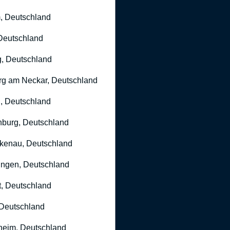
m, Deutschland
Deutschland
g, Deutschland
rg am Neckar, Deutschland
, Deutschland
nburg, Deutschland
kenau, Deutschland
ingen, Deutschland
t, Deutschland
Deutschland
eim, Deutschland