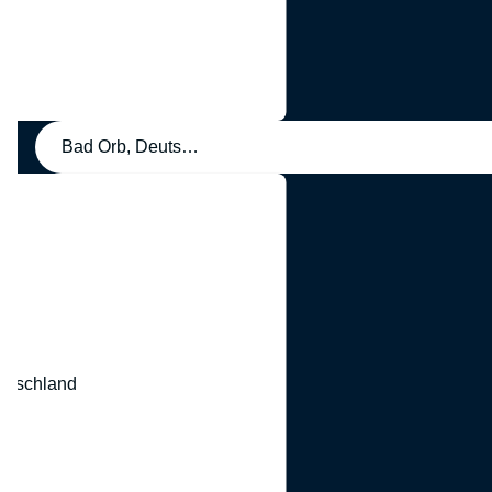
Bad Orb, Deutschland
eutschland
nd