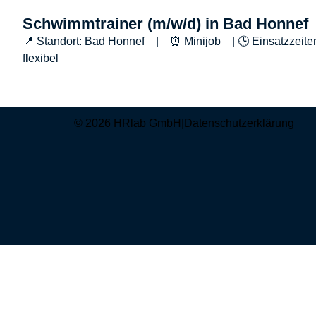
Schwimmtrainer (m/w/d) in Bad Honnef
📍 Standort: Bad Honnef | ⏰ Minijob | 🕒 Einsatzzeite
flexibel
© 2026 HRlab GmbH
|
Datenschutzerklärung