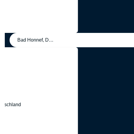
Bad Honnef, Deutschland
eutschland
nd