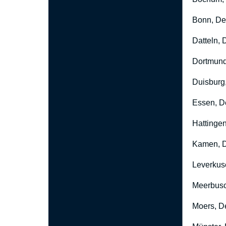
Bonn, De
Datteln,
Dortmund
Duisburg
Essen, D
Hattinge
Kamen, D
Leverkus
Meerbusc
Moers, D