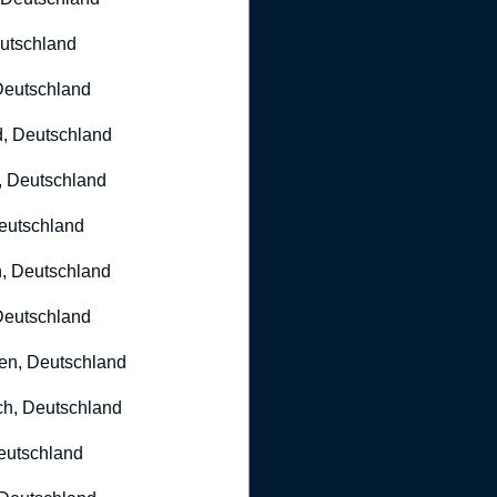
utschland
 Deutschland
, Deutschland
, Deutschland
eutschland
n, Deutschland
eutschland
en, Deutschland
h, Deutschland
eutschland