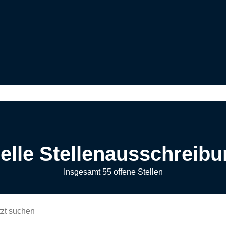
elle Stellenausschreib
Insgesamt 55 offene Stellen