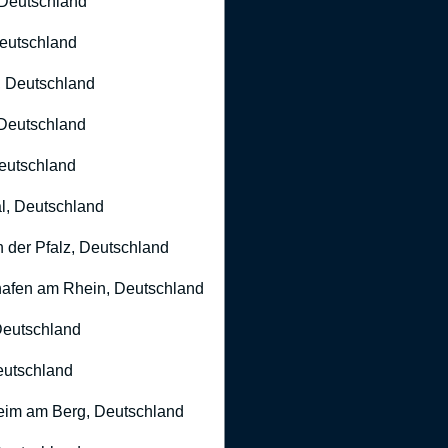
 Deutschland
eutschland
, Deutschland
 Deutschland
Deutschland
l, Deutschland
 der Pfalz, Deutschland
afen am Rhein, Deutschland
Deutschland
eutschland
im am Berg, Deutschland