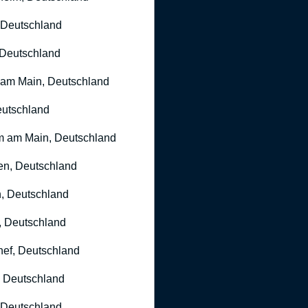
 Deutschland
 Deutschland
t am Main, Deutschland
eutschland
 am Main, Deutschland
n, Deutschland
n, Deutschland
, Deutschland
ef, Deutschland
, Deutschland
Deutschland