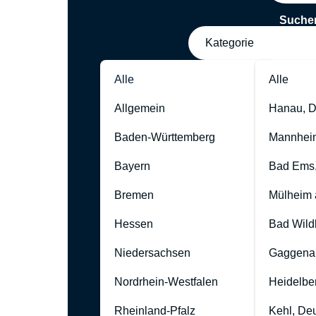
Suche
Kategorie
Alle
Alle
Allgemein
Hanau, D
Baden-Württemberg
Mannheim
Bayern
Bad Ems,
Bremen
Mülheim 
Hessen
Bad Wild
Niedersachsen
Gaggenau
Nordrhein-Westfalen
Heidelbe
Rheinland-Pfalz
Kehl, De