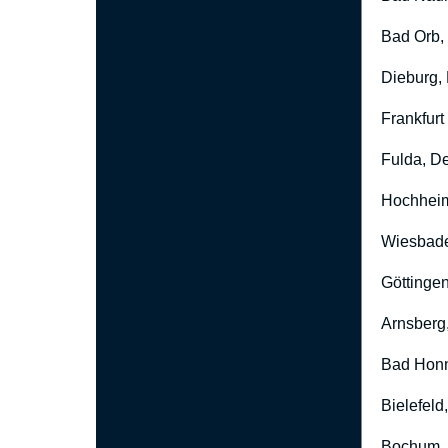
Bad Orb,
Dieburg,
Frankfur
Fulda, D
Hochheim
Wiesbade
Göttinge
Arnsberg
Bad Honn
Bielefeld
Bochum, 