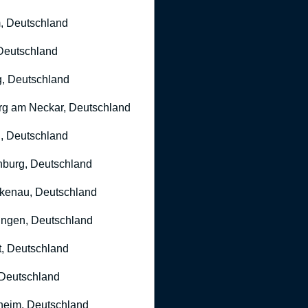
m, Deutschland
Deutschland
g, Deutschland
rg am Neckar, Deutschland
, Deutschland
nburg, Deutschland
kenau, Deutschland
ingen, Deutschland
t, Deutschland
Deutschland
eim, Deutschland