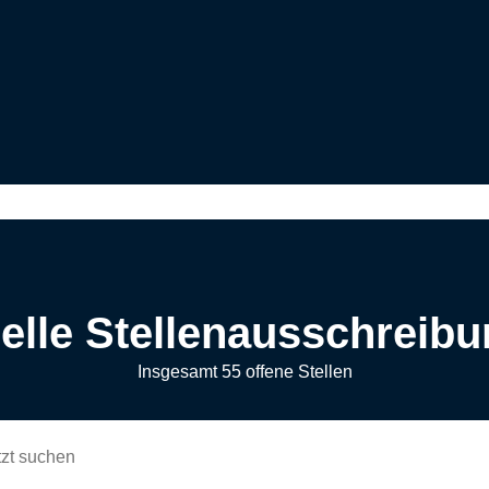
elle Stellenausschreib
Insgesamt 55 offene Stellen