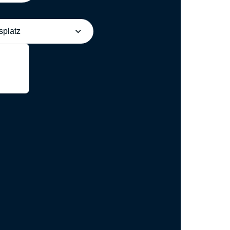
splatz