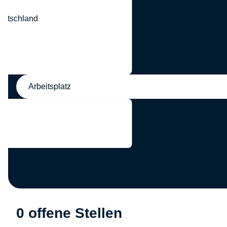
eutschland
nd
Arbeitsplatz
0 offene Stellen