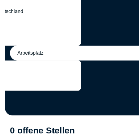
eutschland
nd
Arbeitsplatz
0 offene Stellen