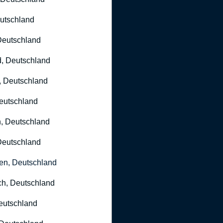
utschland
 Deutschland
, Deutschland
, Deutschland
eutschland
n, Deutschland
eutschland
en, Deutschland
h, Deutschland
eutschland