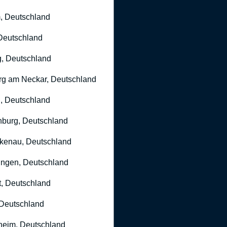
m, Deutschland
Deutschland
g, Deutschland
rg am Neckar, Deutschland
, Deutschland
nburg, Deutschland
kenau, Deutschland
ingen, Deutschland
t, Deutschland
Deutschland
eim, Deutschland