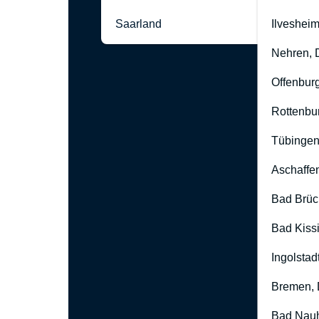
Saarland
Ilveshei
Nehren, 
Offenbur
Rottenbu
Tübingen
Aschaffe
Bad Brüc
Bad Kiss
Ingolstad
Bremen, 
Bad Nauh