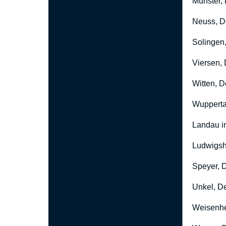
Münster,
Neuss, D
Solingen
Viersen,
Witten, 
Wupperta
Landau in
Ludwigsh
Speyer, 
Unkel, D
Weisenhe