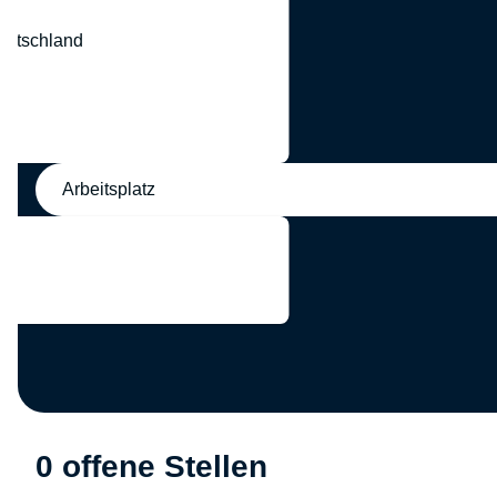
eutschland
nd
Arbeitsplatz
0 offene Stellen