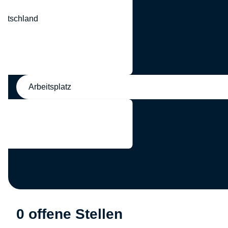
eutschland
nd
Arbeitsplatz
0 offene Stellen