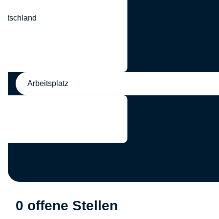
eutschland
nd
Arbeitsplatz
0 offene Stellen