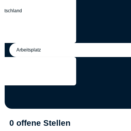
eutschland
nd
Arbeitsplatz
0 offene Stellen