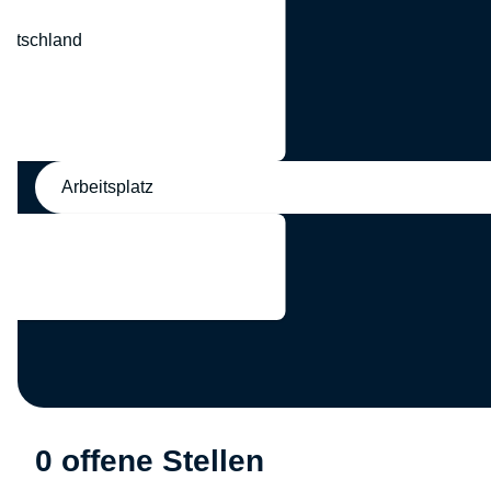
eutschland
nd
Arbeitsplatz
0 offene Stellen