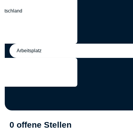
eutschland
nd
Arbeitsplatz
0 offene Stellen