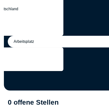
eutschland
nd
Arbeitsplatz
0 offene Stellen