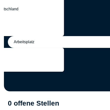
eutschland
nd
Arbeitsplatz
0 offene Stellen