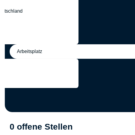
eutschland
nd
Arbeitsplatz
0 offene Stellen