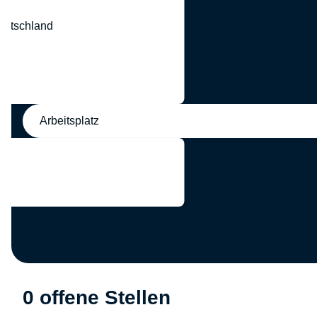
eutschland
nd
Arbeitsplatz
0 offene Stellen