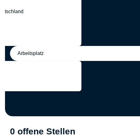
eutschland
nd
Arbeitsplatz
0 offene Stellen