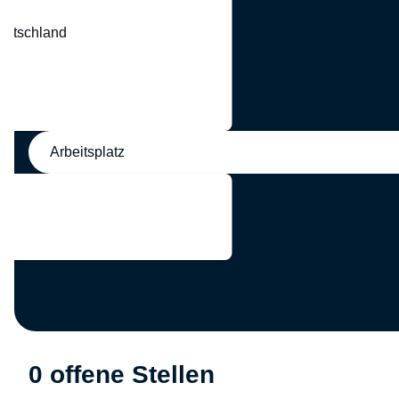
eutschland
nd
Arbeitsplatz
0 offene Stellen