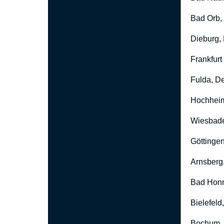
Bad Orb,
Dieburg,
Frankfur
Fulda, D
Hochheim
Wiesbade
Göttinge
Arnsberg
Bad Honn
Bielefeld
Bochum, 