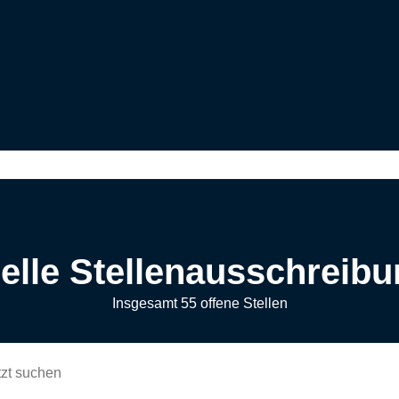
elle Stellenausschreib
Insgesamt 55 offene Stellen