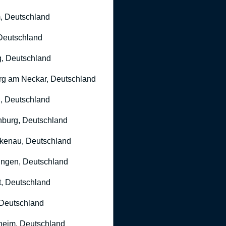
m, Deutschland
Deutschland
g, Deutschland
rg am Neckar, Deutschland
, Deutschland
nburg, Deutschland
kenau, Deutschland
ingen, Deutschland
t, Deutschland
Deutschland
eim, Deutschland