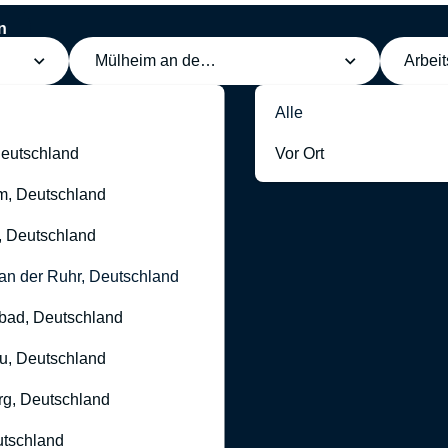
n
Mülheim an der Ruhr, Deutschland
Arbeit
Alle
eutschland
Vor Ort
, Deutschland
 Deutschland
an der Ruhr, Deutschland
bad, Deutschland
, Deutschland
rg, Deutschland
utschland