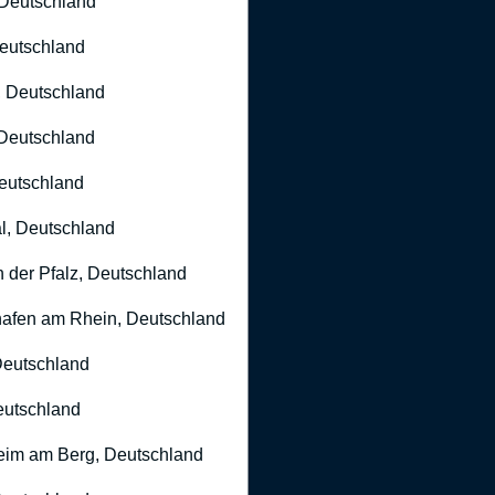
 Deutschland
eutschland
, Deutschland
 Deutschland
Deutschland
l, Deutschland
 der Pfalz, Deutschland
afen am Rhein, Deutschland
Deutschland
eutschland
im am Berg, Deutschland