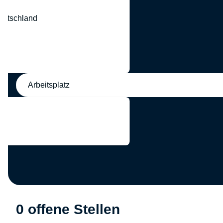
eutschland
nd
Arbeitsplatz
0 offene Stellen