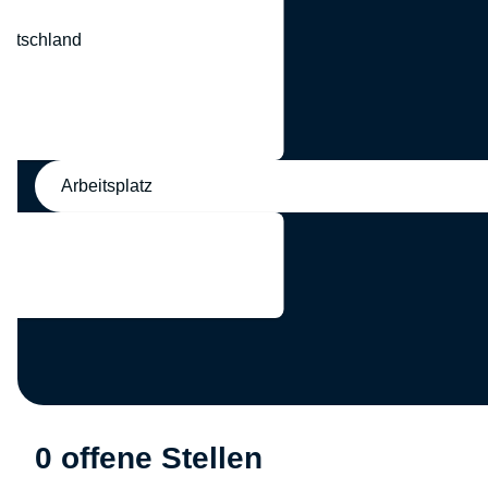
eutschland
nd
Arbeitsplatz
0 offene Stellen