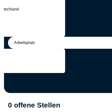
eutschland
nd
Arbeitsplatz
0 offene Stellen