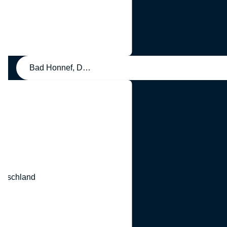
Bad Honnef, Deutschland
eutschland
nd