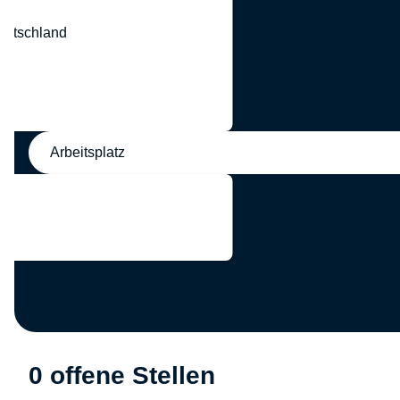
eutschland
nd
Arbeitsplatz
0 offene Stellen