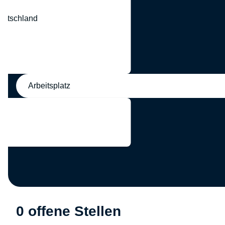
eutschland
nd
Arbeitsplatz
0 offene Stellen