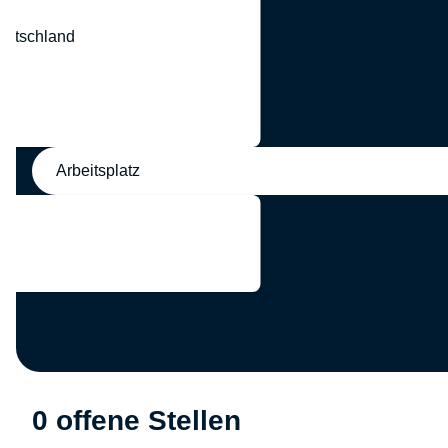
eutschland
nd
Arbeitsplatz
0 offene Stellen