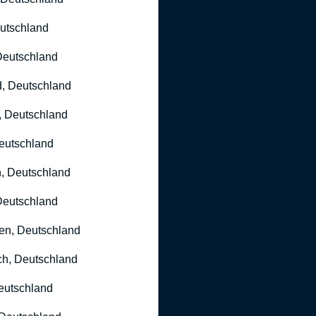
utschland
 Deutschland
, Deutschland
, Deutschland
eutschland
n, Deutschland
eutschland
en, Deutschland
h, Deutschland
eutschland