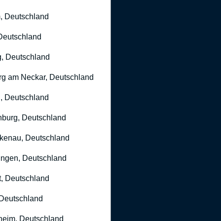
m, Deutschland
Deutschland
g, Deutschland
rg am Neckar, Deutschland
, Deutschland
nburg, Deutschland
kenau, Deutschland
ingen, Deutschland
t, Deutschland
Deutschland
eim, Deutschland