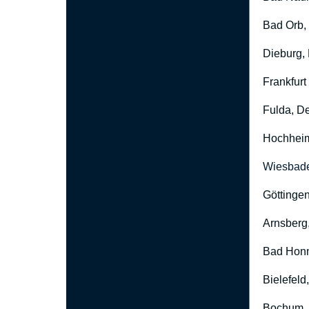
Bad Orb,
Dieburg,
Frankfur
Fulda, D
Hochheim
Wiesbade
Göttinge
Arnsberg
Bad Honn
Bielefeld
Bochum, 