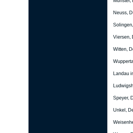
Münster,
Neuss, D
Solingen
Viersen,
Witten, 
Wupperta
Landau in
Ludwigsh
Speyer, 
Unkel, D
Weisenhe