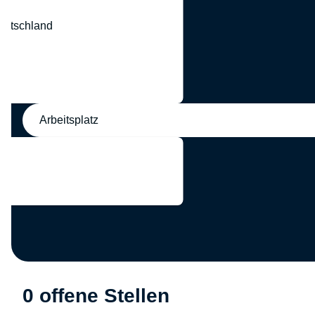
eutschland
nd
Arbeitsplatz
0 offene Stellen