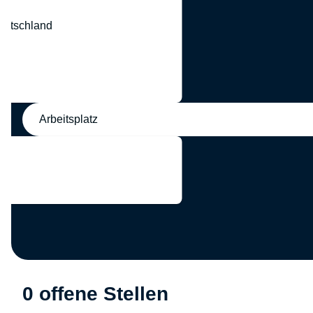
eutschland
nd
Arbeitsplatz
0 offene Stellen