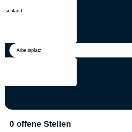
eutschland
nd
Arbeitsplatz
0 offene Stellen