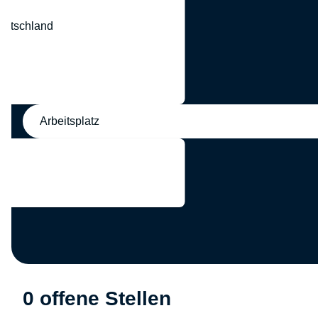
eutschland
nd
Arbeitsplatz
0 offene Stellen