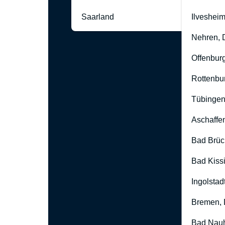
Saarland
Ilveshei
Nehren, 
Offenbur
Rottenbu
Tübingen
Aschaffe
Bad Brüc
Bad Kiss
Ingolstad
Bremen, 
Bad Nauh