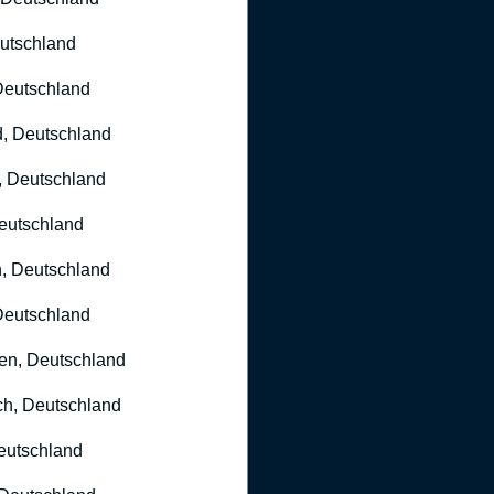
utschland
 Deutschland
, Deutschland
, Deutschland
eutschland
n, Deutschland
eutschland
en, Deutschland
h, Deutschland
eutschland