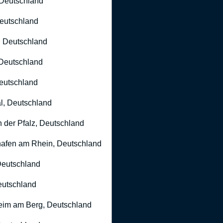
 Deutschland
eutschland
, Deutschland
 Deutschland
Deutschland
l, Deutschland
 der Pfalz, Deutschland
afen am Rhein, Deutschland
Deutschland
eutschland
im am Berg, Deutschland