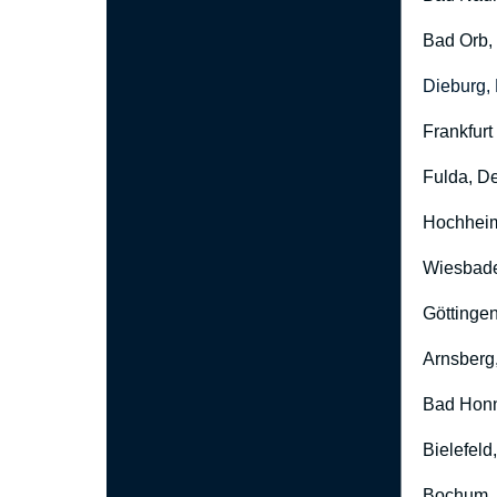
Bad Orb,
Dieburg,
Frankfur
Fulda, D
Hochheim
Wiesbade
Göttinge
Arnsberg
Bad Honn
Bielefeld
Bochum, 