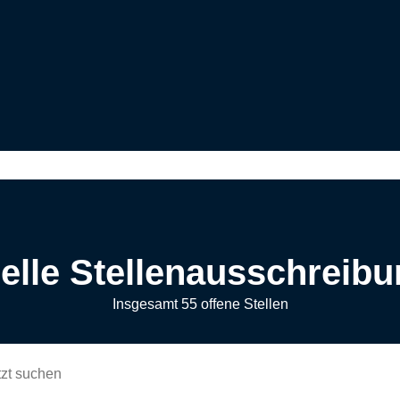
elle Stellenausschreib
Insgesamt 55 offene Stellen